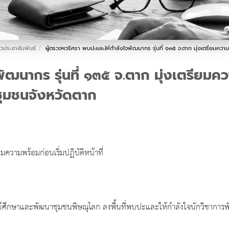
าวประชาสัมพันธ์
ผู้ตรวจฯวริศรา พบปะและให้กำลังใจพัฒนากร รุ่นที่ ๑๓๕ จ.ตาก มุ่งเตรียมควา
นากร รุ่นที่ ๑๓๕ จ.ตาก มุ่งเตรียมความพร
ุมชนจังหวัดตาก
ความพร้อมก่อนเริ่มปฏิบัติหน้าที่
นย์ศึกษาและพัฒนาชุมชนพิษณุโลก ลงพื้นที่พบปะและให้กำลังใจนักวิชาการพ